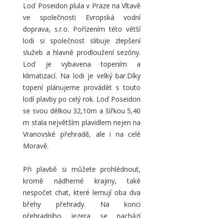
Loď Poseidon plula v Praze na Vltavě
ve společnosti Evropská vodní
doprava, s.r.o. Pořízením této větší
lodi si společnost slibuje zlepšení
služeb a hlavně prodloužení sezóny.
Loď je vybavena topením a
klimatizací. Na lodi je velký bar.Díky
topení plánujeme provádět s touto
lodí plavby po celý rok. Loď Poseidon
se svou délkou 32,10m a šířkou 5,40
m stala největším plavidlem nejen na
Vranovské přehradě, ale i na celé
Moravě.
Při plavbě si můžete prohlédnout,
kromě nádherné krajiny, také
nespočet chat, které lemují oba dva
břehy přehrady. Na konci
přehradního jezera se nachází