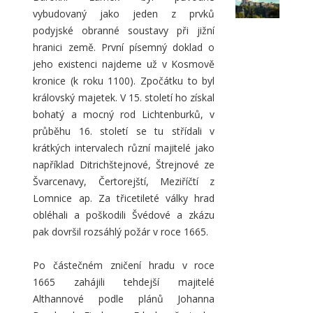
vybudovaný jako jeden z prvků
podyjské obranné soustavy při jižní
hranici země. První písemný doklad o
jeho existenci najdeme už v Kosmově
kronice (k roku 1100). Zpočátku to byl
královský majetek. V 15. století ho získal
bohatý a mocný rod Lichtenburků, v
průběhu 16. století se tu střídali v
krátkých intervalech různí majitelé jako
například Ditrichštejnové, Štrejnové ze
Švarcenavy, Čertorejští, Meziříčtí z
Lomnice ap. Za třicetileté války hrad
obléhali a poškodili Švédové a zkázu
pak dovršil rozsáhlý požár v roce 1665.
Po částečném zničení hradu v roce
1665 zahájili tehdejší majitelé
Althannové podle plánů Johanna