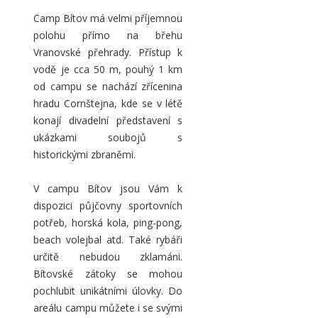
Camp Bítov má velmi příjemnou
polohu přímo na břehu
Vranovské přehrady. Přístup k
vodě je cca 50 m, pouhý 1 km
od campu se nachází zřícenina
hradu Cornštejna, kde se v létě
konají divadelní představení s
ukázkami soubojů s
historickými zbraněmi.
V campu Bítov jsou Vám k
dispozici půjčovny sportovních
potřeb, horská kola, ping-pong,
beach volejbal atd. Také rybáři
určitě nebudou zklamáni.
Bítovské zátoky se mohou
pochlubit unikátními úlovky. Do
areálu campu můžete i se svými