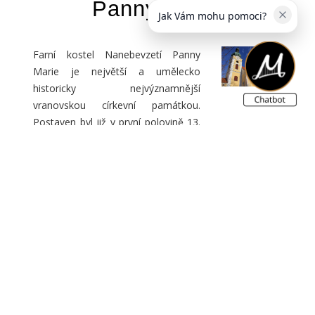
Panny Marie
Jak Vám mohu pomoci?
Farní kostel Nanebevzetí Panny
Marie je největší a umělecko
historicky nejvýznamnější
vranovskou církevní památkou.
Postaven byl již v první polovině 13.
století, v gotice zaklenut a rozšířen
o dnešní sakristii.
Po vypálení a vydranocování
Vranova Švédy v roce 1645 došlo k
jeho postupné přestavbě v
barokním duchu, o kterou se kolem
roku 1685 a po celé 18. století
zasloužili patronové farnosti hrabata
z Althannu.