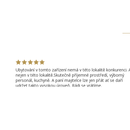
Ubytování v tomto zařízení nemá v této lokalitě konkurenci. 
nejen v této lokalitě.Skutečně příjemné prostředí, výborný
personál, kuchyně. A paní majitelce lze jen přát ať se daří
udržet takto vysokou úroveň. Rádi se vrátíme.
Jiří Kubík
Velké Opatovice