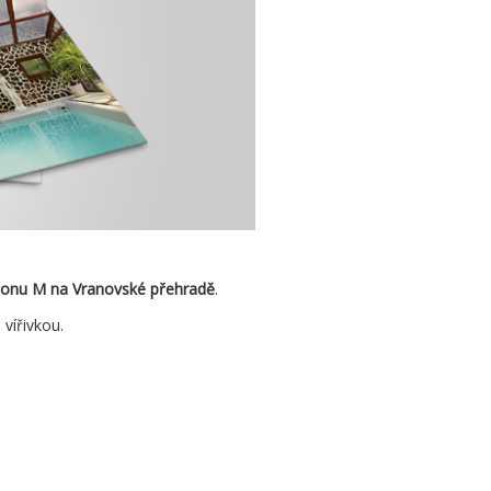
zionu M na Vranovské přehradě
.
vířivkou.