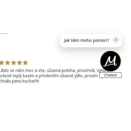
Jak Vám mohu pomoci?
Líbilo se nám moc a vše, úžasná poloha, prostředí, výhled,
krásně teplý bazén a především úžasné jídlo, prosím vyřiďtě
chválu panu kuchaři!!!
Ivana
Otrokovice