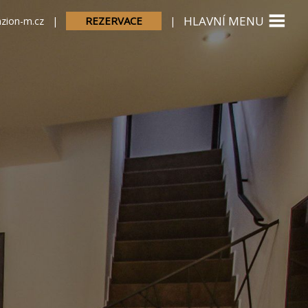
HLAVNÍ MENU
REZERVACE
zion-m.cz
|
|