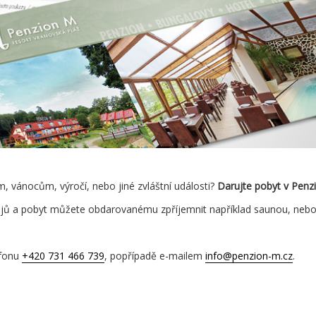
, vánocům, výročí, nebo jiné zvláštní události?
Darujte pobyt v Pen
jů a pobyt můžete obdarovanému zpříjemnit například saunou, nebo 
efonu
+420 731 466 739
, popřípadě e-mailem
info@penzion-m.cz
.