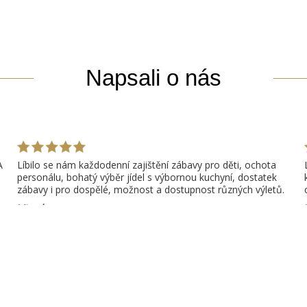
Napsali o nás
A
Líbilo se nám každodenní zajištění zábavy pro děti, ochota
personálu, bohatý výběr jídel s výbornou kuchyní, dostatek
zábavy i pro dospělé, možnost a dostupnost různých výletů.
Miroslav
1
2
3