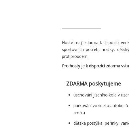
Hosté mají zdarma k dispozici venko
sportovních potřeb, hračky, dětsk
protiproudem.
Pro hosty je k dispozici zdarma vs
ZDARMA poskytujeme
uschování jízdního kola v uza
parkování vozidel a autobus
areálu
dětská postýlka, peřinky, vani