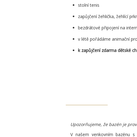
stolní tenis
zapůjčení žehlička, žehlící prk
bezdrátové připojení na inter
v létě pořádáme animační p
k zapůjčení zdarma dětské ch
Upozorňujeme, že bazén je prov
V našem venkovním bazénu s f