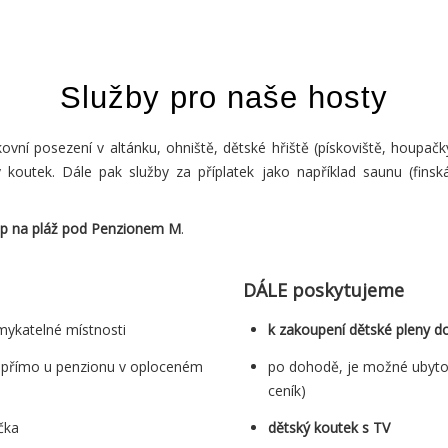
Služby pro naše hosty
vní posezení v altánku, ohniště, dětské hřiště (pískoviště, houpačky
ý koutek. Dále pak služby za příplatek jako například saunu (finsk
tup na pláž pod Penzionem M
.
DÁLE poskytujeme
mykatelné místnosti
k zakoupení dětské pleny d
ů přímo u penzionu v oploceném
po dohodě, je možné ubytov
ceník)
čka
dětský koutek s TV