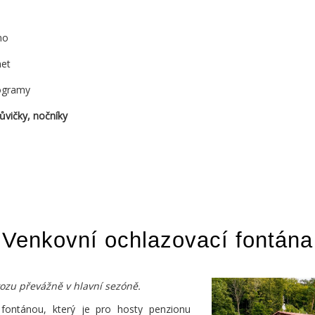
no
net
rogramy
ůvičky, nočníky
Venkovní ochlazovací fontána
ozu převážně v hlavní sezóně.
ontánou, který je pro hosty penzionu