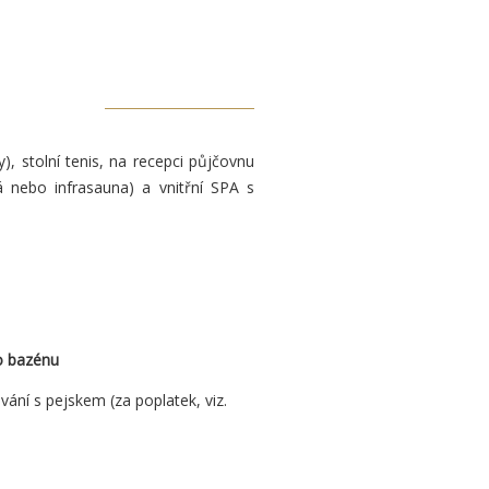
), stolní tenis, na recepci půjčovnu
á nebo infrasauna) a vnitřní SPA s
o bazénu
ání s pejskem (za poplatek, viz.