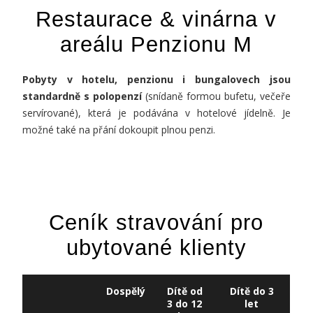
Restaurace & vinárna v
areálu Penzionu M
Pobyty v hotelu, penzionu i bungalovech jsou
standardně s polopenzí
(snídaně formou bufetu, večeře
servírované), která je podávána v hotelové jídelně. Je
možné také na přání dokoupit plnou penzi.
Ceník stravování pro
ubytované klienty
Dospělý
Dítě od
Dítě do 3
3 do 12
let