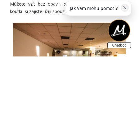
Můžete vzít bez obav i své malé ratolesti, v dětském
Jak Vám mohu pomoci?
koutku si zajisté užijí spoustu legrace :-).